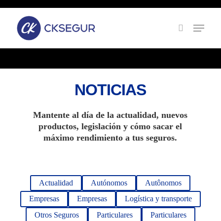
Skip
to
main
content
NOTICIAS
Mantente al día de la actualidad, nuevos
productos, legislación y cómo sacar el
máximo rendimiento a tus seguros.
Actualidad
Autónomos
Autônomos
Empresas
Empresas
Logística y transporte
Otros Seguros
Particulares
Particulares