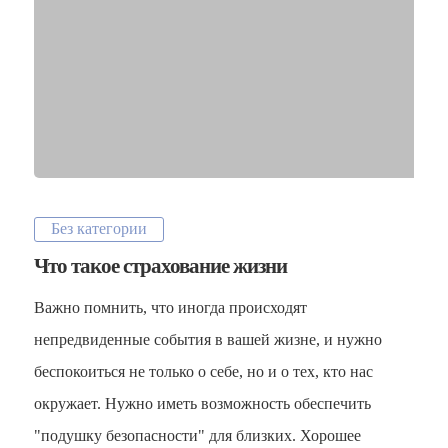
Particulares
Vehículos
Otros Seguros
Mapa del Sitio
UK
Siniestros
RU
Todos los Seguros
Без категории
Empresas
Что такое страхование жизни
Siniestros
Vehículos
FAQs
Важно помнить, что иногда происходят
Particulares
непредвиденные события в вашей жизне, и нужно
Noticias
Otros Seguros
беспокоиться не только о себе, но и о тех, кто нас
Quiénes somos
FAQs
окружает. Нужно иметь возможность обеспечить
Contacto
"подушку безопасности" для близких. Хорошее
Noticias