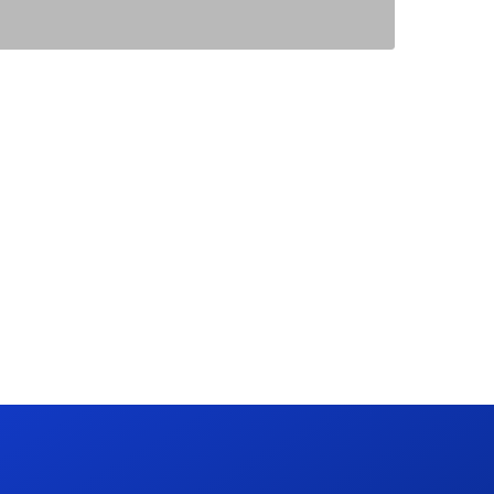
CK SEGUR
C/ Mayor 4, Planta 4º 9
28013 Madrid
+34 913 427 859
info@cksegur.com