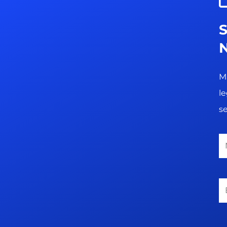
M
l
s