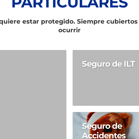
PARTICULARES
equiere estar protegido. Siempre cubierto
ocurrir
Seguro de ILT
Seguro de
Accidentes