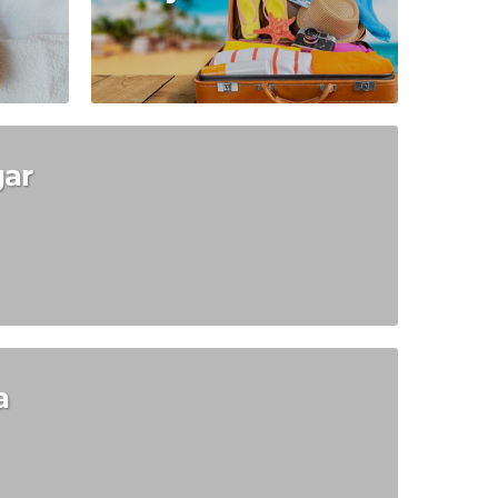
gar
a