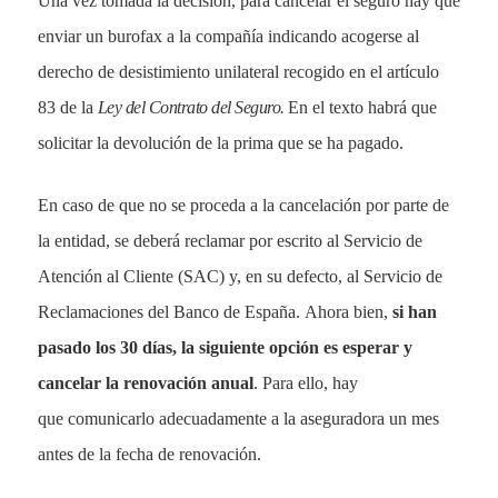
Una vez tomada la decisión, para cancelar el seguro hay que
enviar un burofax a la compañía indicando acogerse al
derecho de desistimiento unilateral recogido en el artículo
83 de la
Ley del Contrato del Seguro.
En el texto habrá que
solicitar la devolución de la prima que se ha pagado.
En caso de que no se proceda a la cancelación por parte de
la entidad, se deberá reclamar por escrito al Servicio de
Atención al Cliente (SAC) y, en su defecto, al Servicio de
Reclamaciones del Banco de España. Ahora bien,
si han
pasado los 30 días, la siguiente opción es esperar y
Sectores
cancelar la renovación anual
. Para ello, hay
Close
Empresas
que comunicarlo adecuadamente a la aseguradora un mes
Menu
antes de la fecha de renovación.
Particulares