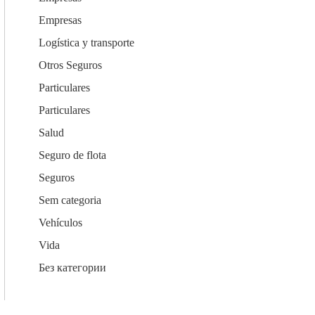
Empresas
Logística y transporte
Otros Seguros
Particulares
Particulares
Salud
Seguro de flota
Seguros
Sem categoria
Vehículos
CK SEGUR
Vida
C/ Mayor 4, Planta 4º 9
Без категории
28013 Madrid
+34 913 427 859