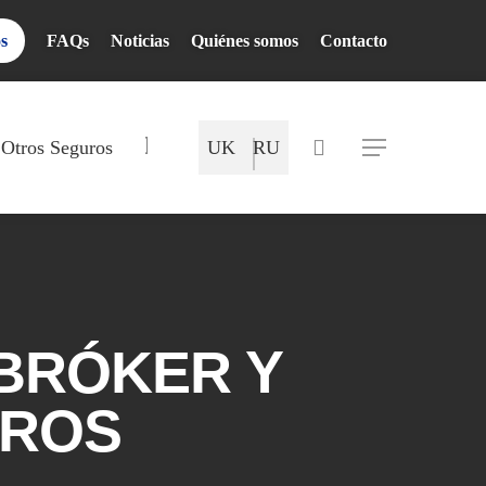
os
FAQs
Noticias
Quiénes somos
Contacto
Mapa del Sitio
search
Otros Seguros
UK
RU
Menu
 BRÓKER Y
UROS