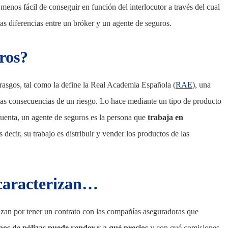
menos fácil de conseguir en función del interlocutor a través del cual
las diferencias entre un bróker y un agente de seguros.
ros?
rasgos, tal como la define la Real Academia Española (
RAE
), una
 las consecuencias de un riesgo. Lo hace mediante un tipo de producto
enta, un agente de seguros es la persona que
trabaja en
s decir, su trabajo es distribuir y vender los productos de las
 caracterizan…
izan por tener un contrato con las compañías aseguradoras que
pos de pólizas puede vender y a qué precios
y con qué comisiones.