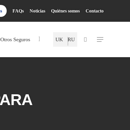
os
FAQs
Noticias
Quiénes somos
Contacto
Mapa del Sitio
search
Otros Seguros
UK
RU
Menu
PARA