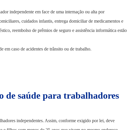
lhador independente em face de uma internação ou alta por
miciliares, cuidados infantis, entrega domiciliar de medicamentos e
éstico, reembolso de prêmios de seguro e assistência informática estão
de em caso de acidentes de trânsito ou de trabalho.
ro de saúde para trabalhadores
lhadores independentes. Assim, conforme exigido por lei, deve
uge e filhos com menos de 25 anos que vivem no mesmo endereço.