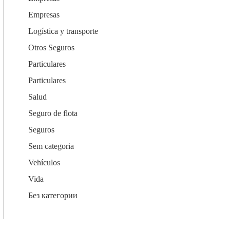
Empresas
Logística y transporte
Otros Seguros
Particulares
Particulares
Salud
Seguro de flota
CK SEGUR
Seguros
C/ Mayor 4, Planta 4º 9
Sem categoria
28013 Madrid
Vehículos
Vida
+34 913 427 859
Без категории
info@cksegur.com