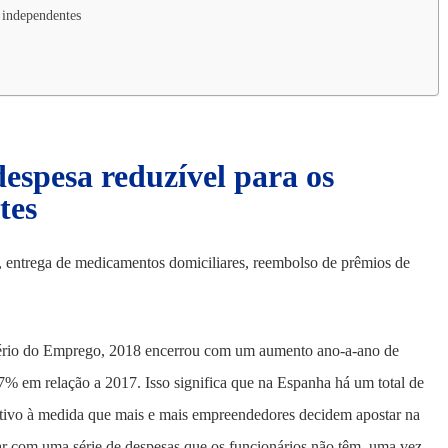
s independentes
espesa reduzível para os
tes
as, entrega de medicamentos domiciliares, reembolso de prêmios de
tério do Emprego, 2018 encerrou com um aumento ano-a-ano de
% em relação a 2017. Isso significa que na Espanha há um total de
ativo à medida que mais e mais empreendedores decidem apostar na
rcar com uma série de despesas que os funcionários não têm, uma vez