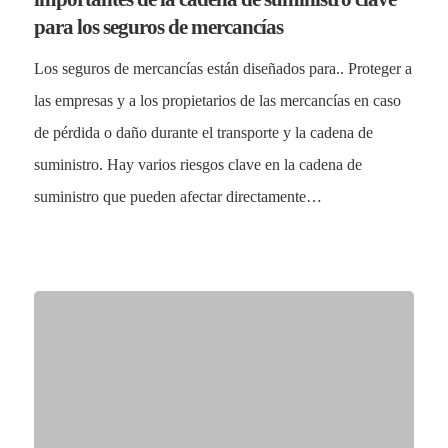
Otros Seguros
para los seguros de mercancías
Quiénes somos
FAQs
Los seguros de mercancías están diseñados para.. Proteger a
Contacto
Noticias
las empresas y a los propietarios de las mercancías en caso
Quiénes somos
de pérdida o daño durante el transporte y la cadena de
CK SEGUR
suministro. Hay varios riesgos clave en la cadena de
Contacto
C/ Mayor 4, Planta 4º 9
suministro que pueden afectar directamente…
Privacidad
28013 Madrid
Aviso Legal
+34 913 427 859
info@cksegur.com