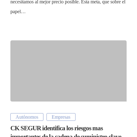
necesitamos al mejor precio posible. Esta meta, que sobre el
Sectores
papel…
Close
Empresas
Menu
Particulares
Vehículos
Otros Seguros
Mapa del Sitio
UK
Siniestros
RU
Todos los Seguros
Empresas
Siniestros
Autónomos
Empresas
Vehículos
FAQs
CK SEGUR identifica los riesgos mas
Particulares
importantes de la cadena de suministro clave
Noticias