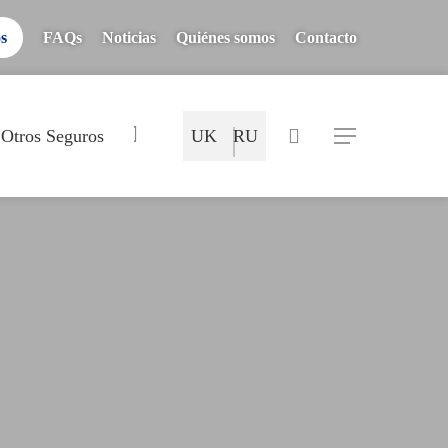
os
FAQs
Noticias
Quiénes somos
Contacto
Mapa del Sitio
search
Otros Seguros
UK
RU
Menu