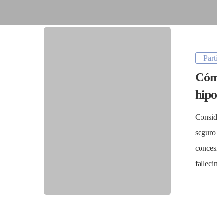
Part
Cómo
ENTER para buscar, ESC para cerrar
hipo
Consid
seguro
conces
fallec