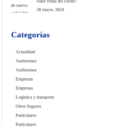
valor venal del coche?
28 mayo, 2024
Categorías
CK SEGUR
Actualidad
C/ Mayor 4, Planta 4º 9
Autónomos
28013 Madrid
Autônomos
Empresas
+34 913 427 859
Empresas
info@cksegur.com
Logística y transporte
Otros Seguros
Particulares
Particulares