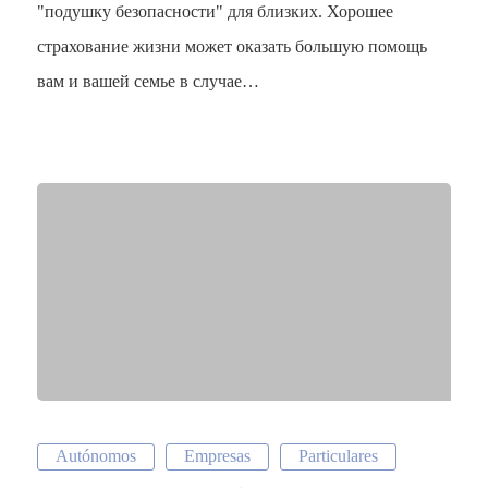
"подушку безопасности" для близких. Хорошее
страхование жизни может оказать большую помощь
CK SEGUR
вам и вашей семье в случае…
C/ Mayor 4, Planta 4º 9
28013 Madrid
+34 913 427 859
info@cksegur.com
Autónomos
Empresas
Particulares