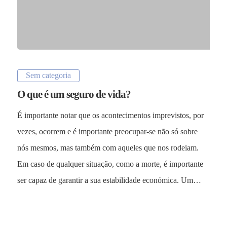
Sectores
Sem categoria
Empresas
Close
O que é um seguro de vida?
Particulares
Menu
É importante notar que os acontecimentos imprevistos, por
Vehículos
vezes, ocorrem e é importante preocupar-se não só sobre
Otros Seguros
nós mesmos, mas também com aqueles que nos rodeiam.
Em caso de qualquer situação, como a morte, é importante
Mapa del Sitio
ser capaz de garantir a sua estabilidade económica. Um…
Siniestros
Todos los Seguros