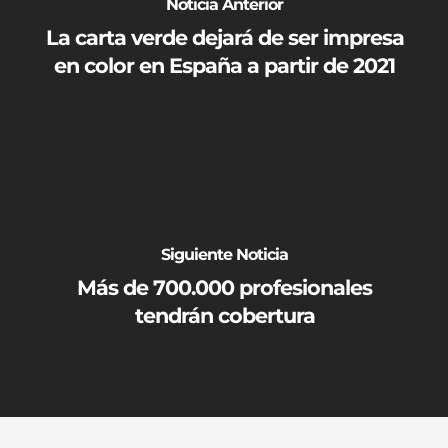
Noticia Anterior
Empresas
La carta verde dejará de ser impresa
Siniestros
Vehículos
en color en España a partir de 2021
FAQs
Particulares
Noticias
Otros Seguros
Quiénes somos
FAQs
Contacto
Noticias
Quiénes somos
Siguiente Noticia
CK SEGUR
Contacto
Más de 700.000 profesionales
tendrán cobertura
C/ Mayor 4, Planta 4º 9
Privacidad
28013 Madrid
Aviso Legal
+34 913 427 859
info@cksegur.com