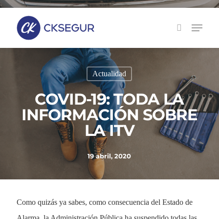
Skip
to
main
content
Actualidad
COVID-19: TODA LA
INFORMACIÓN SOBRE
LA ITV
19 abril, 2020
Como quizás ya sabes, como consecuencia del Estado de
,
Alarma
la Administración Pública ha suspendido todas las