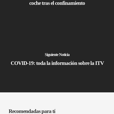
coche tras el confinamiento
Otros Seguros
Mapa del Sitio
UK
Siniestros
RU
Todos los Seguros
Empresas
Siniestros
Siguiente Noticia
Vehículos
FAQs
COVID-19: toda la información sobre la ITV
Particulares
Noticias
Otros Seguros
Quiénes somos
FAQs
Contacto
Noticias
Quiénes somos
CK SEGUR
Recomendadas para tí
Contacto