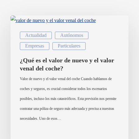
C/ Mayor 4, Planta 4º 9
Privacidad
28013 Madrid
Aviso Legal
+34 913 427 859
Actualidad
Autónomos
info@cksegur.com
Empresas
Particulares
¿Qué es el valor de nuevo y el valor
venal del coche?
Valor de nuevo y el valor venal del coche Cuando hablamos de
coches y seguros, es crucial considerar todos los escenarios
posibles, incluso los más catastróficos. Esta previsión nos permite
contratar una póliza de seguro más adecuada y precisa a nuestras
necesidades. Uno de esos…