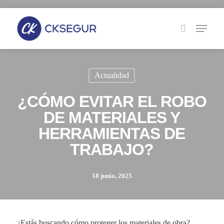
Skip
to
main
content
Actualidad
¿CÓMO EVITAR EL ROBO
DE MATERIALES Y
HERRAMIENTAS DE
TRABAJO?
18 junio, 2025
¿Estás buscando cómo proteger los materiales de obra?,