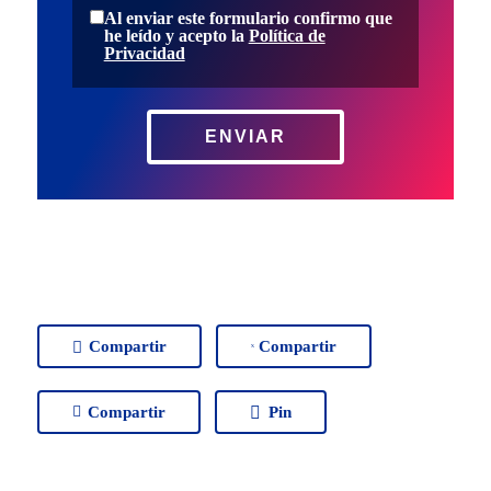
Al enviar este formulario confirmo que
he leído y acepto la
Política de
Mapa del Sitio
Privacidad
UK
Siniestros
RU
Todos los Seguros
ENVIAR
Empresas
Siniestros
Vehículos
FAQs
Particulares
Noticias
Otros Seguros
Quiénes somos
FAQs
Compartir
Compartir
Contacto
Noticias
Compartir
Pin
Quiénes somos
CK SEGUR
Contacto
C/ Mayor 4, Planta 4º 9