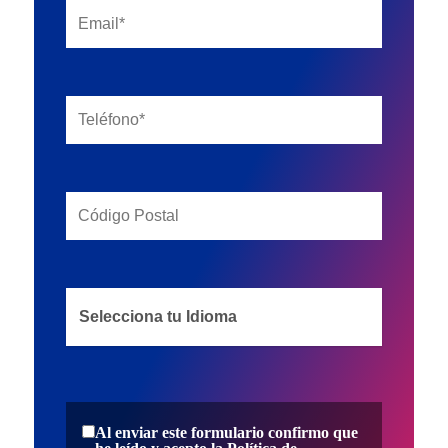
Vehículos
Otros Seguros
Mapa del Sitio
UK
Siniestros
RU
Todos los Seguros
Empresas
Siniestros
Vehículos
FAQs
Particulares
Noticias
Otros Seguros
Quiénes somos
FAQs
Contacto
Noticias
Al enviar este formulario confirmo que
Quiénes somos