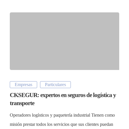
Contacto
Privacidad
Aviso Legal
UK
RU
CK SEGUR
C/ Mayor 4, Planta 4º 9
Empresas
Particulares
28013 Madrid
CKSEGUR: expertos en seguros de logística y
transporte
+34 913 427 859
Operadores logísticos y paquetería industrial Tienen como
info@cksegur.com
misión prestar todos los servicios que sus clientes puedan