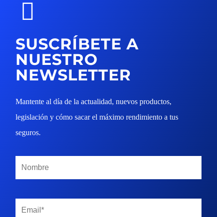
Close
Empresas
Menu
Particulares
SUSCRÍBETE A
Vehículos
NUESTRO
Otros Seguros
NEWSLETTER
Mapa del Sitio
Mantente al día de la actualidad, nuevos productos,
UK
Siniestros
legislación y cómo sacar el máximo rendimiento a tus
RU
Todos los Seguros
seguros.
Empresas
Siniestros
Vehículos
FAQs
Particulares
Noticias
Otros Seguros
Quiénes somos
FAQs