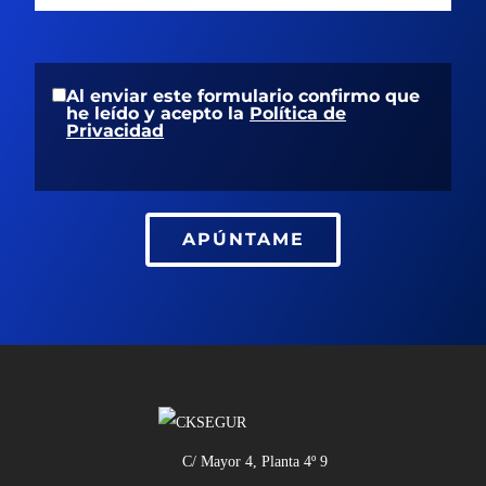
Contacto
Noticias
Quiénes somos
Al enviar este formulario confirmo que
CK SEGUR
he leído y acepto la
Política de
Contacto
Privacidad
C/ Mayor 4, Planta 4º 9
Privacidad
28013 Madrid
Aviso Legal
+34 913 427 859
APÚNTAME
info@cksegur.com
C/ Mayor 4, Planta 4º 9