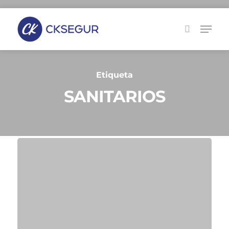
Skip
to
main
content
Etiqueta
SANITARIOS