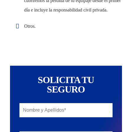
cubriremos la pérdida de tu equipaje desde el primer
día e incluye la responsabilidad civil privada.
Otros.
Sectores
Close
Empresas
Menu
Particulares
Vehículos
SOLICITA TU
Otros Seguros
SEGURO
Mapa del Sitio
UK
Siniestros
RU
Todos los Seguros
Empresas