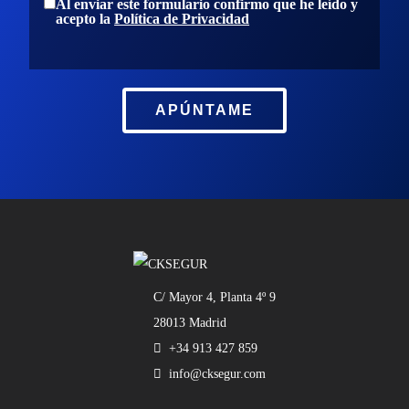
Al enviar este formulario confirmo que he leído y
acepto la
Política de Privacidad
Quiénes somos
CK SEGUR
Contacto
C/ Mayor 4, Planta 4º 9
Privacidad
APÚNTAME
28013 Madrid
Aviso Legal
+34 913 427 859
info@cksegur.com
C/ Mayor 4, Planta 4º 9
28013 Madrid
+34 913 427 859
info@cksegur.com