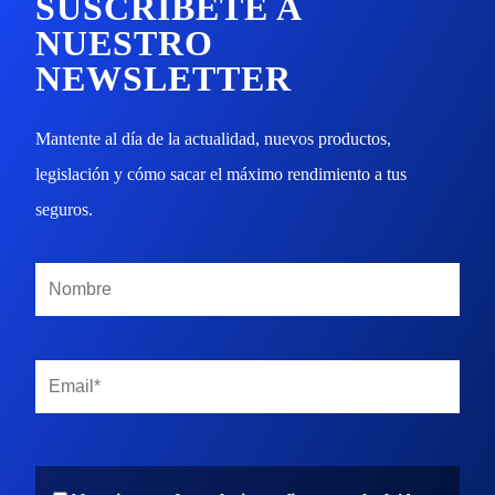
SUSCRÍBETE A
Particulares
NUESTRO
Vehículos
NEWSLETTER
Otros Seguros
Mantente al día de la actualidad, nuevos productos,
Mapa del Sitio
legislación y cómo sacar el máximo rendimiento a tus
UK
Siniestros
seguros.
RU
Todos los Seguros
Empresas
Siniestros
Vehículos
FAQs
Particulares
Noticias
Otros Seguros
Quiénes somos
FAQs
Contacto
Noticias