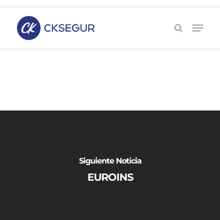
Skip
to
HELVETIA
main
content
Siguiente Noticia
EUROINS