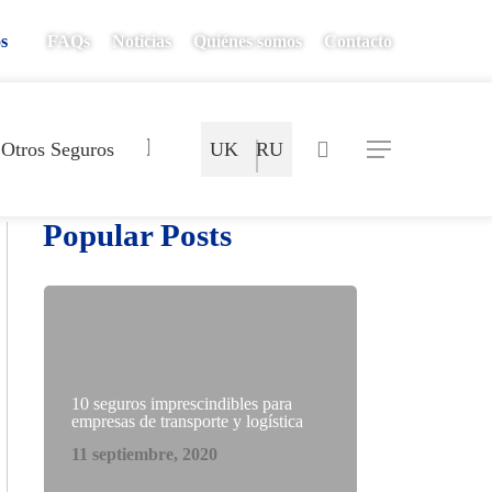
os
FAQs
Noticias
Quiénes somos
Contacto
Mapa del Sitio
search
Otros Seguros
UK
RU
Menu
Popular Posts
10 seguros imprescindibles para
empresas de transporte y logística
11 septiembre, 2020