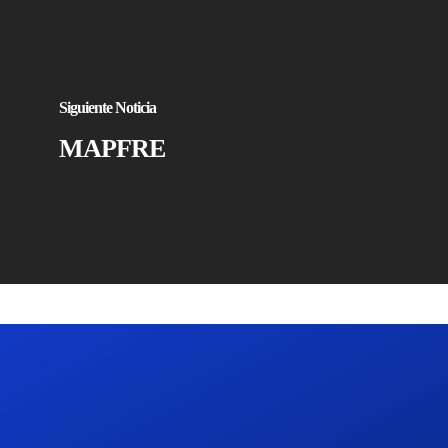
Siguiente Noticia
MAPFRE
CK SEGUR
C/ Mayor 4, Planta 4º 9
28013 Madrid
+34 913 427 859
info@cksegur.com