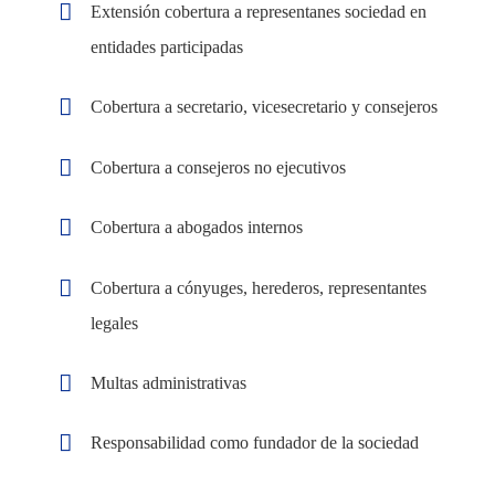
Extensión cobertura a representanes sociedad en
entidades participadas
Sectores
Close
Cobertura a secretario, vicesecretario y consejeros
Empresas
Menu
Particulares
Cobertura a consejeros no ejecutivos
Vehículos
Cobertura a abogados internos
Otros Seguros
Mapa del Sitio
Cobertura a cónyuges, herederos, representantes
legales
UK
Siniestros
RU
Todos los Seguros
Multas administrativas
Empresas
Siniestros
Responsabilidad como fundador de la sociedad
Vehículos
FAQs