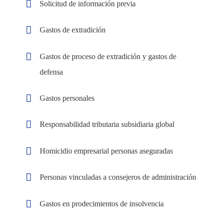
Particulares
Solicitud de información previa
Noticias
Otros Seguros
Quiénes somos
Gastos de extradición
FAQs
Contacto
Noticias
Gastos de proceso de extradición y gastos de
defensa
Quiénes somos
CK SEGUR
Contacto
Gastos personales
C/ Mayor 4, Planta 4º 9
Privacidad
28013 Madrid
Responsabilidad tributaria subsidiaria global
Aviso Legal
+34 913 427 859
Homicidio empresarial personas aseguradas
info@cksegur.com
Personas vinculadas a consejeros de administración
Gastos en prodecimientos de insolvencia