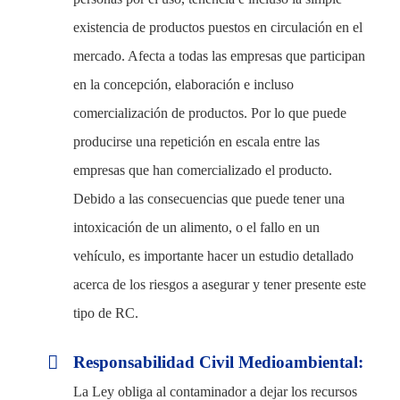
Sectores
existencia de productos puestos en circulación en el
Empresas
mercado. Afecta a todas las empresas que participan
Close
en la concepción, elaboración e incluso
Particulares
Menu
comercialización de productos. Por lo que puede
Vehículos
producirse una repetición en escala entre las
Otros Seguros
empresas que han comercializado el producto.
Mapa del Sitio
Debido a las consecuencias que puede tener una
intoxicación de un alimento, o el fallo en un
Siniestros
vehículo, es importante hacer un estudio detallado
Todos los Seguros
acerca de los riesgos a asegurar y tener presente este
Empresas
tipo de RC.
Vehículos
Responsabilidad Civil Medioambiental:
Particulares
La Ley obliga al contaminador a dejar los recursos