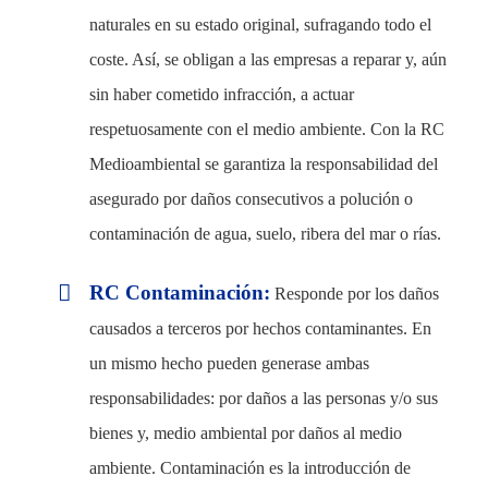
Otros Seguros
naturales en su estado original, sufragando todo el
FAQs
coste. Así, se obligan a las empresas a reparar y, aún
sin haber cometido infracción, a actuar
Noticias
respetuosamente con el medio ambiente. Con la RC
Quiénes somos
Medioambiental se garantiza la responsabilidad del
Contacto
asegurado por daños consecutivos a polución o
Privacidad
contaminación de agua, suelo, ribera del mar o rías.
Aviso Legal
RC Contaminación:
Responde por los daños
UK
causados a terceros por hechos contaminantes. En
RU
un mismo hecho pueden generase ambas
responsabilidades: por daños a las personas y/o sus
CK SEGUR
bienes y, medio ambiental por daños al medio
ambiente. Contaminación es la introducción de
C/ Mayor 4, Planta 4º 9