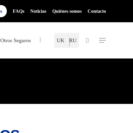
os
FAQs
Noticias
Quiénes somos
Contacto
Mapa del Sitio
search
Otros Seguros
UK
RU
Menu