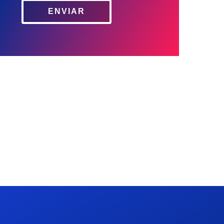
ENVIAR
C/ Mayor 4, Planta 4º 9
28013 Madrid
+34 913 427 859
info@cksegur.com