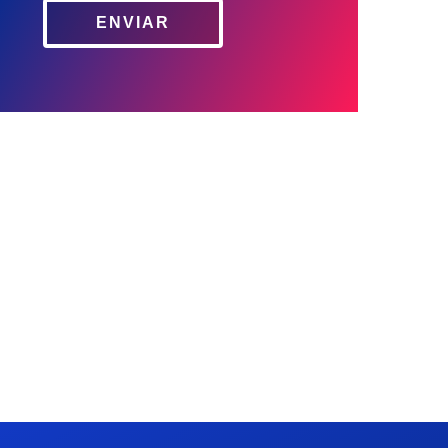
CK SEGUR
ENVIAR
C/ Mayor 4, Planta 4º 9
28013 Madrid
+34 913 427 859
info@cksegur.com