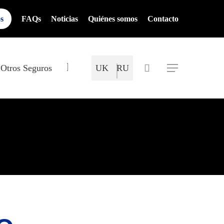
os
FAQs
Noticias
Quiénes somos
Contacto
Mapa del Sitio
search
Otros Seguros
UK
RU
Menu